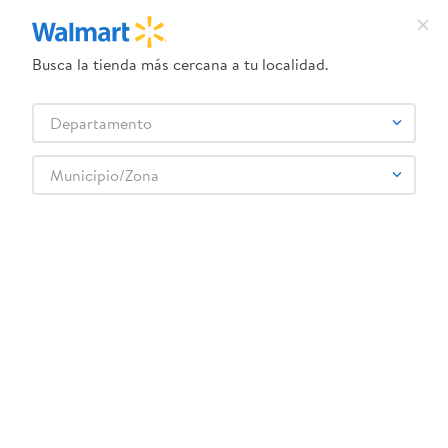
Busca la tienda más cercana a tu localidad.
¿Qué estás buscando?
Departamento
TÉRMINOS MÁS BUSCADOS
Selecciona tu tienda
1
.
dove uv
Municipio/Zona
2
.
herbal essences
botella-32-oz-everett-tal-7
3
.
ego
OOPS!
4
.
serums corporales dove
5
.
gillette venus
No encontramos ningún resultado para
"
botella-32-oz-everett-tal-7
"
6
.
dove
¿Qué debo hacer?
7
.
pañales
8
.
aceite
Comprueba los términos ingresados
Intenta utilizar una sola palabra
9
.
goodyear