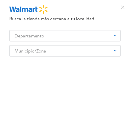
Busca la tienda más cercana a tu localidad.
¿Qué estás buscando?
Departamento
TÉRMINOS MÁS BUSCADOS
Selecciona tu tienda
1
.
crema dove serum
Municipio/Zona
Abarrotes
Snacks y Fruta Seca
Papas y frituras
2
.
herbal essences
Snacks Frito Lay Munchies Snack Mix 262.2 g
3
.
dove uv
4
.
ego
5
.
serums corporales dove
6
.
gillette venus
:
0028400023573
7
.
dove
Snacks Frito Lay Munchies Snack Mix 262.2
g
8
.
goodyear
9
.
pañales