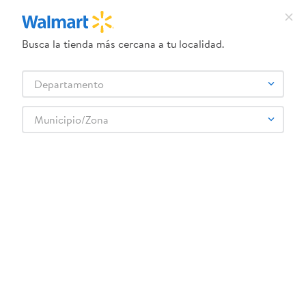
Busca la tienda más cercana a tu localidad.
¿Qué estás buscando?
Departamento
TÉRMINOS MÁS BUSCADOS
Selecciona tu tienda
1
.
herbal essences
Municipio/Zona
BONTEA
2
.
dove uv
3
.
crema dove serum
4
.
ego
5
.
gillette venus
6
.
serums corporales dove
7
.
dove
8
.
pañales
9
.
desodorante dove