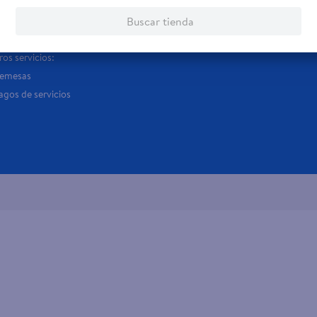
rvicios
Financiamiento
Trab
Buscar tienda
jeta de regalo
Tarjeta de Crédito
Aplic
os servicios:
Remesas
agos de servicios