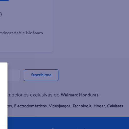
0
iodegradable Biofoam
Suscribirme
Walmart Honduras
y promociones exclusivas de
.
mentos
Electrodomésticos
Videojuegos
Tecnología
Hogar
Celulares
,
,
,
,
,