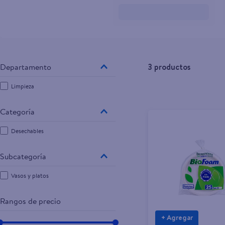
10
.
aceite
3
productos
Limpieza
Desechables
Vasos y platos
Rangos de precio
+ Agregar