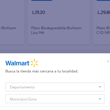
L.19.20
L.29.8
e Biofoam
Plato Biodegradable Biofoam
Plato B
Liso N6
C/D N9
promociones!
Busca la tienda más cercana a tu localidad.
Términos y Condiciones
 los
, así como el envío de noticias 
Departamento
elulares
Línea blanca
Laptops
Colchones
Pantallas
Antigripales
Suple
,
,
,
,
,
,
Samsung
Celulares iPhone
Celulares Xiaomi
Celulares Honor
,
,
,
.
Municipio/Zona