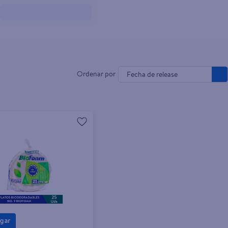
Fecha de release
gar