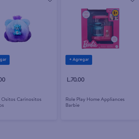
gar
+ Agregar
00
L.70.00
 Ositos Carinositos
Role Play Home Appliances
os
Barbie