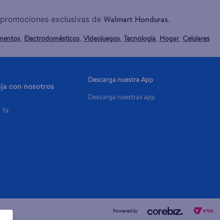
Walmart Honduras
y promociones exclusivas de
.
mentos
Electrodomésticos
Videojuegos
Tecnología
Hogar
Celulares
,
,
,
,
,
Descarga nuestra App
aja con nosotros
Descarga nuestras app
a Ya
Powered by