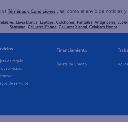
Términos y Condiciones
 los
, así como el envío de noticias 
elulares
Línea blanca
Laptops
Colchones
Pantallas
Antigripales
Suple
,
,
,
,
,
,
Samsung
Celulares iPhone
Celulares Xiaomi
Celulares Honor
,
,
,
.
rvicios
Financiamiento
Trab
jeta de regalo
Tarjeta de Crédito
Aplic
os servicios:
Remesas
agos de servicios