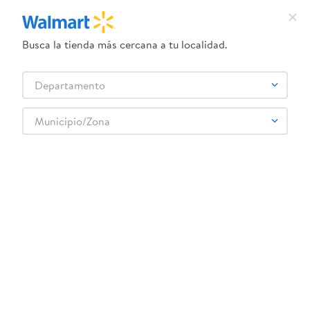
Busca la tienda más cercana a tu localidad.
¿Qué estás buscando?
Departamento
TÉRMINOS MÁS BUSCADOS
Selecciona tu tienda
1
.
dove uv
Municipio/Zona
2
.
herbal essences
3
.
ego
4
.
serums corporales dove
5
.
gillette venus
6
.
dove
7
.
pañales
8
.
aceite
9
.
goodyear