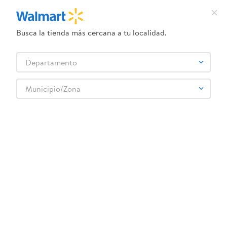
Busca la tienda más cercana a tu localidad.
¿Qué estás buscando?
Departamento
TÉRMINOS MÁS BUSCADOS
Selecciona tu tienda
1
.
dove uv
Municipio/Zona
2
.
herbal essences
3
.
ego
4
.
serums corporales dove
5
.
gillette venus
6
.
dove
7
.
pañales
8
.
aceite
9
.
goodyear