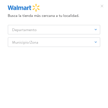
Busca la tienda más cercana a tu localidad.
¿Qué estás buscando?
Departamento
TÉRMINOS MÁS BUSCADOS
Selecciona tu tienda
1
.
crema dove serum
Municipio/Zona
ARTISA
2
.
dove uv
3
.
herbal essences
4
.
ego
5
.
serums corporales dove
6
.
gillette venus
7
.
pañales
8
.
goodyear
9
.
dove