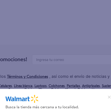
enus
promociones!
Términos y Condiciones
 los
, así como el envío de noticias 
elulares
Línea blanca
Laptops
Colchones
Pantallas
Antigripales
Suple
,
,
,
,
,
,
Samsung
Celulares iPhone
Celulares Xiaomi
Celulares Honor
,
,
,
.
Busca la tienda más cercana a tu localidad.
rvicios
Financiamiento
Trab