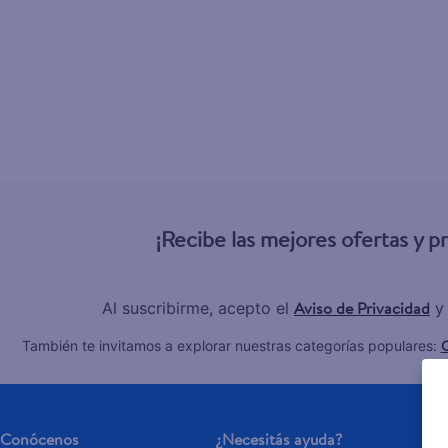
6
.
gillette v
7
.
dove
8
.
goodyear
9
.
pañales
10
.
aceite
¡Recibe las mejores ofertas y 
Aviso de Privacidad
Al suscribirme, acepto el
y
C
También te invitamos a explorar nuestras categorías populares:
Conócenos
¿Necesitás ayuda?
Se