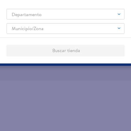
jeta de regalo
Tarjeta de Crédito
Aplic
Departamento
os servicios:
Remesas
Municipio/Zona
agos de servicios
Buscar tienda