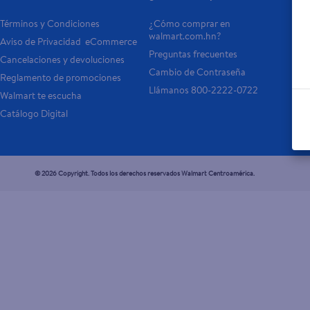
Términos y Condiciones
¿Cómo comprar en 
Tar
walmart.com.hn?
Aviso de Privacidad  eCommerce 
Otr
Preguntas frecuentes
Cancelaciones y devoluciones
- 
Cambio de Contraseña
Reglamento de promociones
- P
Llámanos 800-2222-0722
Walmart te escucha
Catálogo Digital
© 2026 Copyright. Todos los derechos reservados Walmart Centroamérica.