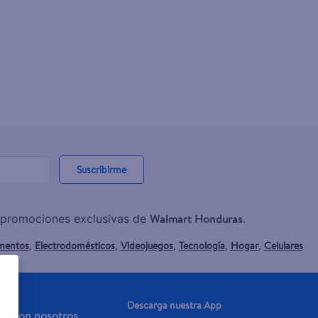
Suscribirme
Walmart Honduras
y promociones exclusivas de
.
mentos
Electrodomésticos
Videojuegos
Tecnología
Hogar
Celulares
,
,
,
,
,
Descarga nuestra App
aja con nosotros