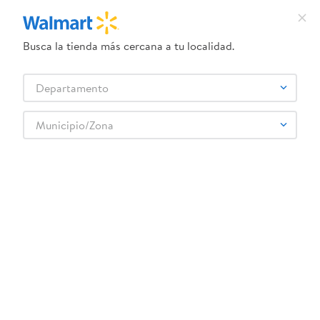
Busca la tienda más cercana a tu localidad.
¿Qué estás buscando?
Departamento
TÉRMINOS MÁS BUSCADOS
Selecciona tu tienda
1
.
crema dove serum
Municipio/Zona
2
.
herbal essences
3
.
dove uv
4
.
ego
5
.
serums corporales dove
6
.
gillette venus
7
.
dove
8
.
goodyear
9
.
pañales