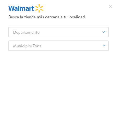
Busca la tienda más cercana a tu localidad.
¿Qué estás buscando?
Departamento
TÉRMINOS MÁS BUSCADOS
Selecciona tu tienda
1
.
dove uv
Municipio/Zona
ALPINE CUISINE
2
.
herbal essences
3
.
ego
4
.
serums corporales dove
5
.
gillette venus
6
.
dove
7
.
pañales
8
.
aceite
9
.
goodyear