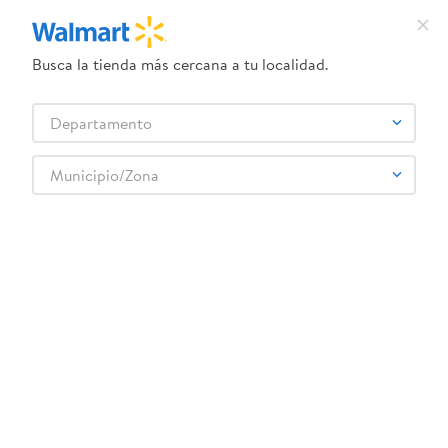
Busca la tienda más cercana a tu localidad.
¿Qué estás buscando?
Departamento
TÉRMINOS MÁS BUSCADOS
Selecciona tu tienda
1
.
dove uv
Municipio/Zona
2
.
herbal essences
3
.
ego
4
.
serums corporales dove
5
.
gillette venus
6
.
dove
7
.
pañales
8
.
aceite
9
.
goodyear