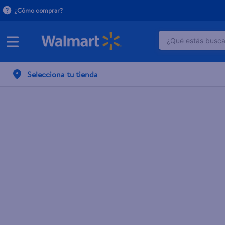
¿Cómo comprar?
¿Qué estás buscan
TÉRMINOS M
Selecciona tu tienda
1
.
crema do
2
.
herbal es
3
.
dove uv
4
.
ego
5
.
serums co
6
.
gillette v
7
.
dove
8
.
goodyear
9
.
pañales