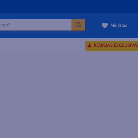
do?
Mis listas
ÁS BUSCADOS
REBAJAS EXCLUSIVA
ve serum
sences
rporales dove
enus