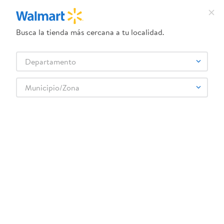
Busca la tienda más cercana a tu localidad.
¿Qué estás buscando?
Departamento
TÉRMINOS MÁS BUSCADOS
Selecciona tu tienda
1
.
crema dove serum
Municipio/Zona
AL NATURAL
2
.
herbal essences
3
.
dove uv
4
.
ego
5
.
gillette venus
6
.
serums corporales dove
7
.
dove
8
.
pañales
9
.
aceite