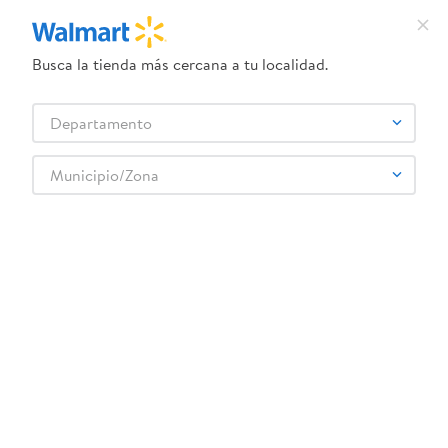
Busca la tienda más cercana a tu localidad.
¿Qué estás buscando?
Departamento
TÉRMINOS MÁS BUSCADOS
Selecciona tu tienda
1
.
crema dove serum
Municipio/Zona
Ropa y Zapatería
Ropa para bebé
Pijamas para bebé
2
.
herbal essences
1pc Pijama Disfraz Star Wars t 1 3x
3
.
dove uv
4
.
ego
5
.
serums corporales dove
6
.
gillette venus
:
7401068179968
7
.
dove
1pc Pijama Disfraz Star Wars t 1 3x
8
.
goodyear
Comentarios
9
.
pañales