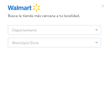
Busca la tienda más cercana a tu localidad.
¿Qué estás buscando?
Departamento
TÉRMINOS MÁS BUSCADOS
Selecciona tu tienda
1
.
herbal essences
Municipio/Zona
2
.
dove uv
1pc-pijama-disfraz-mickey-t-6-36m-hn4000-3-1
3
.
crema dove serum
OOPS!
4
.
ego
5
.
gillette venus
No encontramos ningún resultado para
"
1pc-pijama-disfraz-mickey-t-6-36m-
6
.
serums corporales dove
hn4000-3-1
"
7
.
dove
¿Qué debo hacer?
8
.
pañales
Comprueba los términos ingresados
9
.
desodorante dove