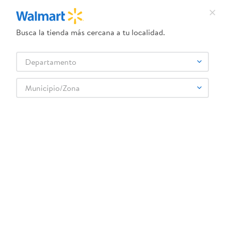
Busca la tienda más cercana a tu localidad.
¿Qué estás buscando?
Departamento
TÉRMINOS MÁS BUSCADOS
Selecciona tu tienda
1
.
crema dove serum
Municipio/Zona
Ropa y Zapatería
Ropa para bebé
Pijamas para bebé
2
.
herbal essences
1pc Pijama Disfraz Daisy t 6 36m
3
.
dove uv
4
.
ego
5
.
serums corporales dove
6
.
gillette venus
:
7401068179746
7
.
dove
1pc Pijama Disfraz Daisy t 6 36m
8
.
goodyear
Comentarios
9
.
pañales