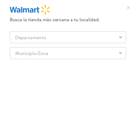
Busca la tienda más cercana a tu localidad.
¿Qué estás buscando?
Departamento
TÉRMINOS MÁS BUSCADOS
Selecciona tu tienda
1
.
dove uv
Municipio/Zona
Farmacia
Primeros Auxilios
Algodón e Hisopos
2
.
herbal essences
Algodon Zuum Bolitas - 150 unidades
3
.
ego
4
.
serums corporales dove
5
.
gillette venus
6
.
dove
:
7501020610420
7
.
pañales
Algodon Zuum Bolitas - 150 unidades
8
.
aceite
Comentarios
9
.
goodyear