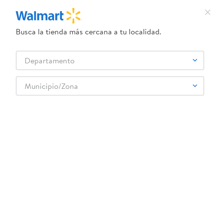
Busca la tienda más cercana a tu localidad.
¿Qué estás buscando?
Departamento
TÉRMINOS MÁS BUSCADOS
Selecciona tu tienda
1
.
crema dove serum
Municipio/Zona
2
.
herbal essences
3
.
dove uv
4
.
ego
5
.
serums corporales dove
6
.
gillette venus
7
.
dove
8
.
goodyear
9
.
pañales