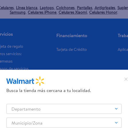
elulares
Línea blanca
Laptops
Colchones
Pantallas
Antigripales
Suple
,
,
,
,
,
,
Samsung
Celulares iPhone
Celulares Xiaomi
Celulares Honor
,
,
,
.
rvicios
Financiamiento
Trab
jeta de regalo
Tarjeta de Crédito
Aplic
os servicios:
Remesas
agos de servicios
Busca la tienda más cercana a tu localidad.
Departamento
Municipio/Zona