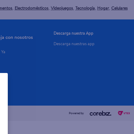
mentos
Electrodomésticos
Videojuegos
Tecnología
Hogar
Celulares
,
,
,
,
,
Descarga nuestra App
aja con nosotros
Descarga nuestras app
a Ya
Powered by