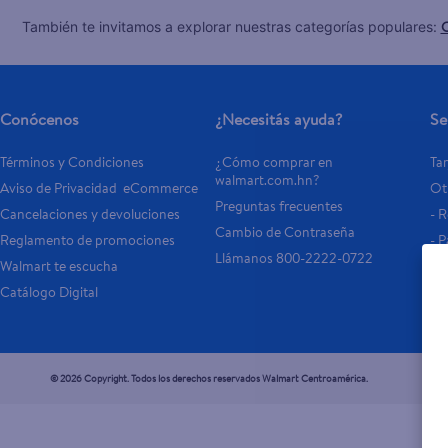
C
También te invitamos a explorar nuestras categorías populares:
Conócenos
¿Necesitás ayuda?
Se
Términos y Condiciones
¿Cómo comprar en 
Tar
walmart.com.hn?
Aviso de Privacidad  eCommerce 
Otr
Preguntas frecuentes
Cancelaciones y devoluciones
- 
Cambio de Contraseña
Reglamento de promociones
- P
Llámanos 800-2222-0722
Walmart te escucha
Catálogo Digital
© 2026 Copyright. Todos los derechos reservados Walmart Centroamérica.