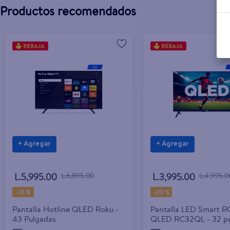
Productos recomendados
+ Agregar
+ Agregar
L.5,995.00
L.6,895.00
L.3,995.00
L.4,995.0
-
13 %
-
20 %
Pantalla Hotline QLED Roku -
Pantalla LED Smart 
43 Pulgadas
QLED RC32QL - 32 pu