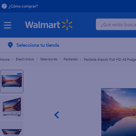
¿Cómo comprar?
¿Qué estás buscan
Pantalla Xiaomi Full HD 43 Pulgadas
TÉRMINOS M
Selecciona tu tienda
1
.
dove uv
2
.
herbal es
Electrónica
Televisores
Pantallas
Pantalla Xiaomi Full HD 43 Pulg
3
.
ego
4
.
serums co
5
.
gillette v
6
.
dove
7
.
pañales
8
.
aceite
9
.
goodyear