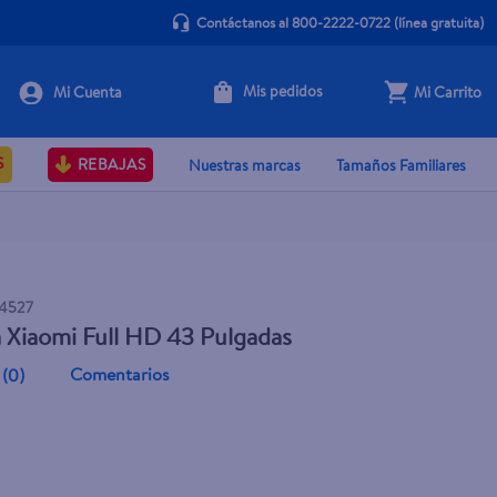
Contáctanos al 800-2222-0722
(línea gratuita)
Mis pedidos
Mi Carrito
Agotado
S
REBAJAS
Nuestras marcas
Tamaños Familiares
4527
a Xiaomi Full HD 43 Pulgadas
Comentarios
(
0
)