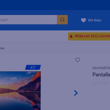
do?
Mis listas
ÁS BUSCADOS
REBAJAS EXCLUSIVA
sences
adas
rporales dove
694194870
enus
Pantall
☆
☆
☆
☆
☆