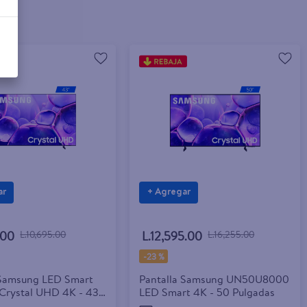
ar
+ Agregar
.00
L.10,695.00
L.12,595.00
L.16,255.00
-
23 %
 Samsung LED Smart
Pantalla Samsung UN50U8000
Crystal UHD 4K - 43
LED Smart 4K - 50 Pulgadas