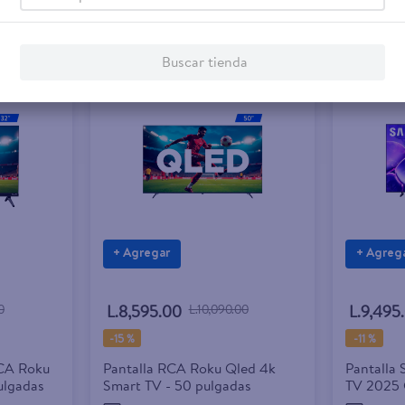
Buscar tienda
+ Agregar
+ Agreg
0
L.8,595.00
L.10,090.00
L.9,495
-
15 %
-
11 %
RCA Roku
Pantalla RCA Roku Qled 4k
Pantalla
lgadas
Smart TV - 50 pulgadas
TV 2025 
Pulgadas