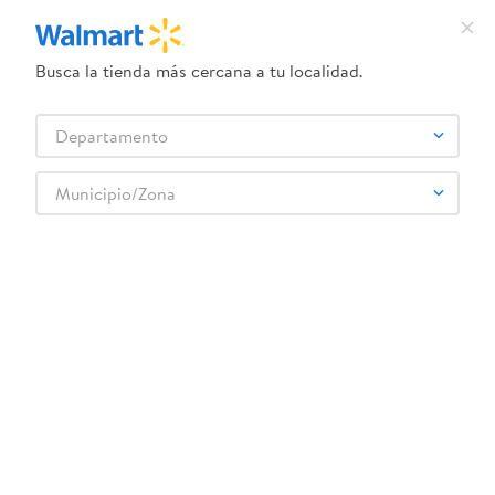
Busca la tienda más cercana a tu localidad.
¿Qué estás buscando?
Departamento
TÉRMINOS MÁS BUSCADOS
Selecciona tu tienda
1
.
dove uv
Municipio/Zona
WRIGLEY
2
.
herbal essences
3
.
ego
4
.
serums corporales dove
5
.
gillette venus
6
.
dove
7
.
pañales
8
.
aceite
9
.
goodyear