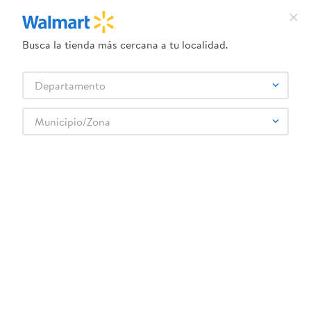
Busca la tienda más cercana a tu localidad.
¿Qué estás buscando?
Departamento
TÉRMINOS MÁS BUSCADOS
Selecciona tu tienda
1
.
crema dove serum
Municipio/Zona
2
.
herbal essences
3
.
dove uv
4
.
ego
5
.
serums corporales dove
6
.
gillette venus
7
.
dove
8
.
goodyear
9
.
pañales