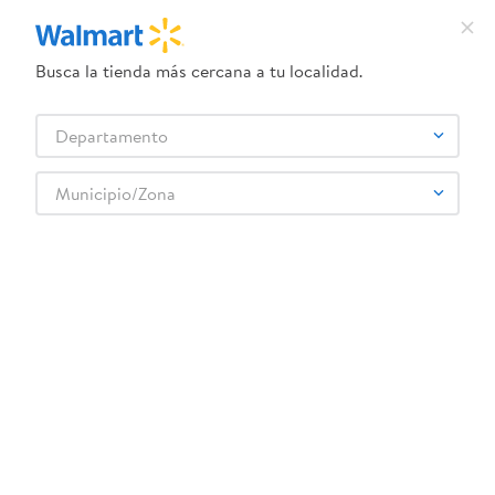
Busca la tienda más cercana a tu localidad.
¿Qué estás buscando?
Departamento
TÉRMINOS MÁS BUSCADOS
Selecciona tu tienda
1
.
dove uv
Municipio/Zona
Cervezas, Vinos y Licores
Licores
Whisky
2
.
herbal essences
Whisky Spice Monkey Licor Canela - 700 ml
3
.
ego
4
.
serums corporales dove
5
.
gillette venus
6
.
dove
:
8437014522167
7
.
pañales
Whisky Spice Monkey Licor Canela - 700 ml
8
.
aceite
Comentarios
9
.
goodyear