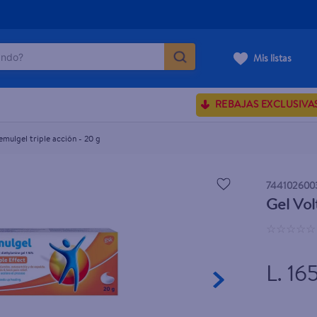
do?
Mis listas
ÁS BUSCADOS
REBAJAS EXCLUSIVA
ve serum
emulgel triple acción - 20 g
sences
744102600
Gel Vol
rporales dove
☆
☆
☆
☆
☆
enus
L. 16