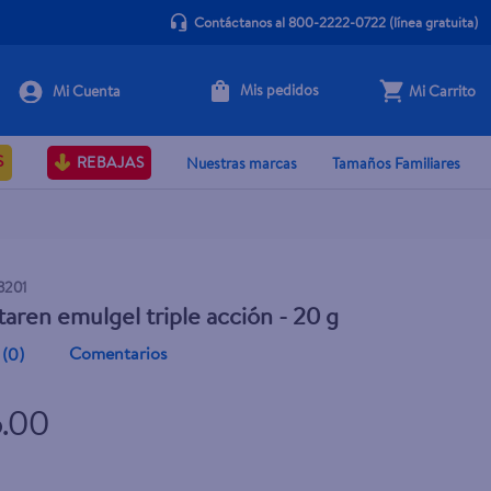
Contáctanos al 800-2222-0722
(línea gratuita)
Mis pedidos
Mi Carrito
+ Agregar
S
REBAJAS
Nuestras marcas
Tamaños Familiares
3201
taren emulgel triple acción - 20 g
Comentarios
(
0
)
5.00