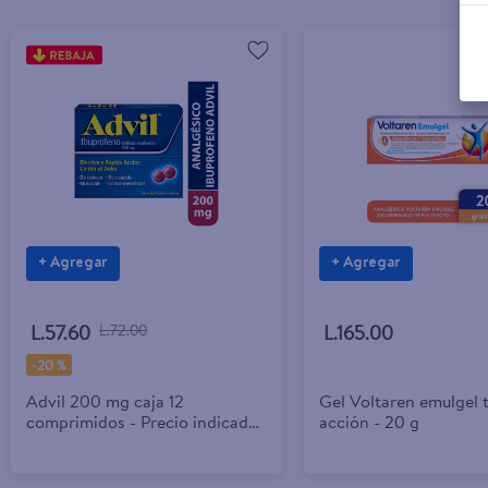
+ Agregar
+ Agregar
L.57.60
L.72.00
L.165.00
-
20 %
Advil 200 mg caja 12
Gel Voltaren emulgel t
comprimidos - Precio indicado
acción - 20 g
por caja