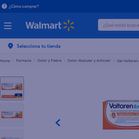
¿Cómo comprar?
¿Qué estás buscan
Gel Voltaren emulgel triple acción - 20 g
L.165.00
TÉRMINOS M
Selecciona tu tienda
1
.
crema do
2
.
dove uv
Farmacia
Dolor y Fiebre
Dolor Muscular y Articular
Gel Voltaren 
3
.
herbal es
4
.
ego
5
.
serums co
6
.
gillette v
7
.
pañales
8
.
goodyear
9
.
dove