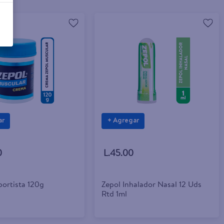
ar
+ Agregar
0
L.45.00
portista 120g
Zepol Inhalador Nasal 12 Uds
Rtd 1ml