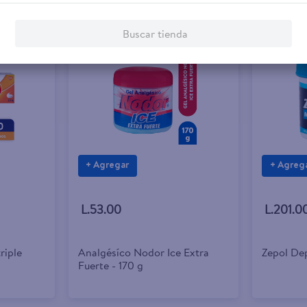
Buscar tienda
+ Agregar
+ Agreg
L.53.00
L.201.0
riple
Analgésíco Nodor Ice Extra
Zepol De
Fuerte - 170 g