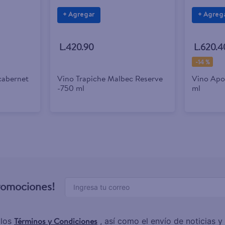
+ Agregar
+ Agreg
L.420.90
L.620.4
-
14 %
cabernet
Vino Trapiche Malbec Reserve
Vino Apo
-750 ml
ml
promociones!
Términos y Condiciones
 los
, así como el envío de noticias 