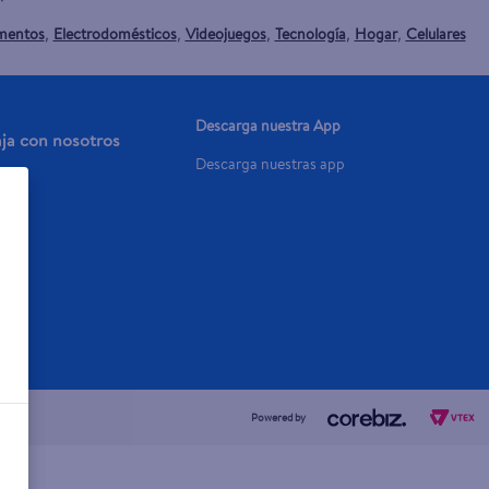
mentos
Electrodomésticos
Videojuegos
Tecnología
Hogar
Celulares
,
,
,
,
,
Descarga nuestra App
aja con nosotros
Descarga nuestras app
a Ya
Powered by