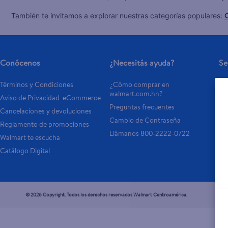
C
También te invitamos a explorar nuestras categorías populares:
Conócenos
¿Necesitás ayuda?
Se
Términos y Condiciones
¿Cómo comprar en 
Tar
walmart.com.hn?
Aviso de Privacidad  eCommerce 
Otr
Preguntas frecuentes
Cancelaciones y devoluciones
- 
Cambio de Contraseña
Reglamento de promociones
- P
Llámanos 800-2222-0722
Walmart te escucha
Catálogo Digital
© 2026 Copyright. Todos los derechos reservados Walmart Centroamérica.