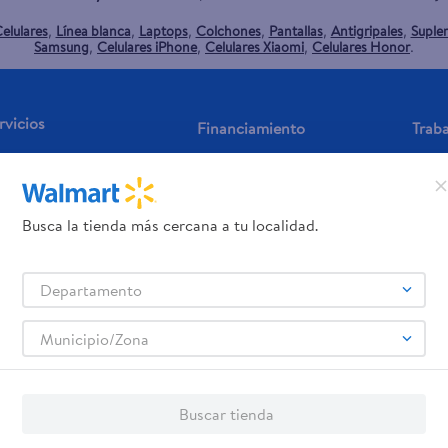
elulares
Línea blanca
Laptops
Colchones
Pantallas
Antigripales
Suple
,
,
,
,
,
,
Samsung
Celulares iPhone
Celulares Xiaomi
Celulares Honor
,
,
,
.
rvicios
Financiamiento
Trab
jeta de regalo
Tarjeta de Crédito
Aplic
os servicios:
Remesas
Busca la tienda más cercana a tu localidad.
agos de servicios
Departamento
Municipio/Zona
Buscar tienda