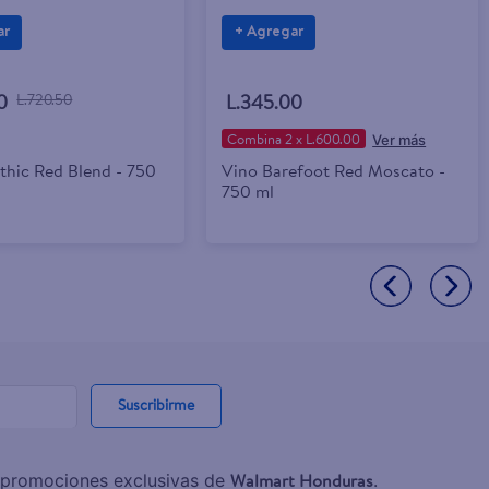
ar
+ Agregar
0
L.720.50
L.345.00
Combina 2 x L.600.00
thic Red Blend - 750
Vino Barefoot Red Moscato -
750 ml
Suscribirme
Walmart Honduras
y promociones exclusivas de
.