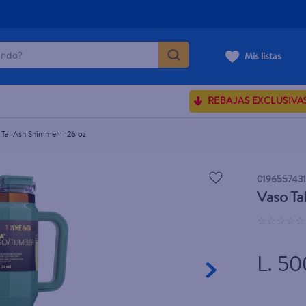
do?
Mis listas
ÁS BUSCADOS
REBAJAS EXCLUSIVA
ve serum
sences
 Tal Ash Shimmer - 26 oz
0196557431
Vaso Ta
rporales dove
☆
☆
☆
☆
☆
enus
L. 50