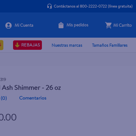
Contáctanos al 800-2222-0722
(línea gratuita)
Mis pedidos
Mi Carrito
+ Agregar
S
REBAJAS
Nuestras marcas
Tamaños Familiares
319
l Ash Shimmer - 26 oz
Comentarios
(
0
)
0.00