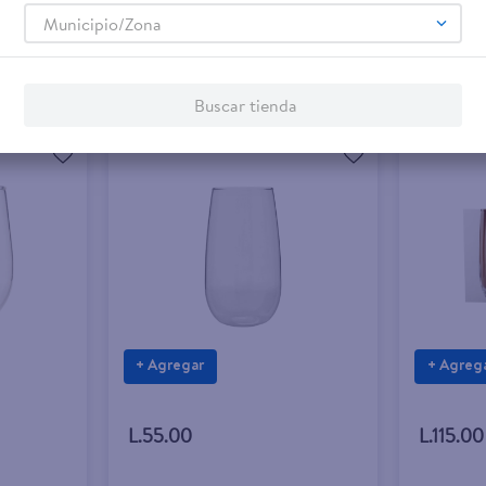
Municipio/Zona
Buscar tienda
+ Agregar
+ Agreg
L.55.00
L.115.00