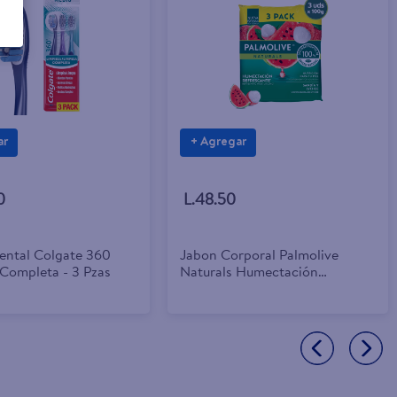
ar
+ Agregar
0
L.48.50
Dental Colgate 360
Jabon Corporal Palmolive
 Completa - 3 Pzas
Naturals Humectación
Refrescante Sandía y Lychee
100 g 3 Pack