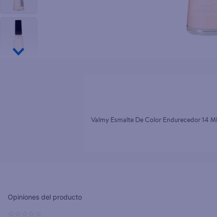
10
.
aceite
Valmy Esmalte De Color Endurecedor 14 M
☆
☆
☆
☆
☆