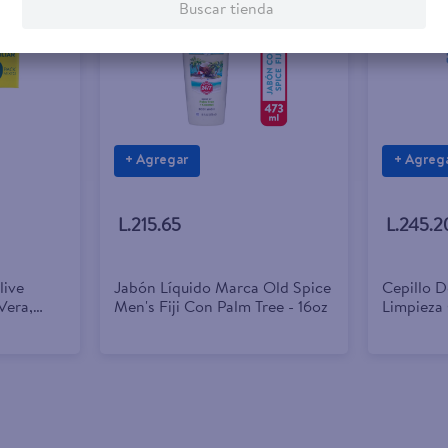
Buscar tienda
+ Agregar
+ Agreg
L.215.65
L.245.2
live
Jabón Líquido Marca Old Spice
Cepillo 
Vera,
Men's Fiji Con Palm Tree - 16oz
Limpieza
a 9 Pack