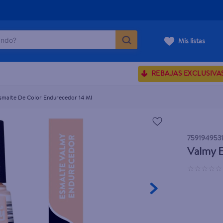
do?
Mis listas
ÁS BUSCADOS
REBAJAS EXCLUSIVA
ve serum
sences
smalte De Color Endurecedor 14 Ml
759194953
rporales dove
Valmy 
enus
☆
☆
☆
☆
☆