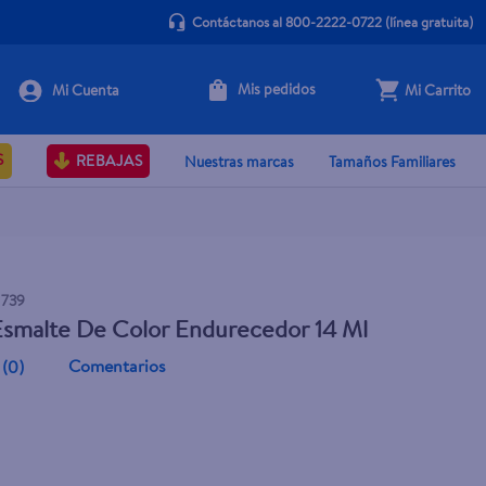
Contáctanos al 800-2222-0722
(línea gratuita)
Mis pedidos
Mi Carrito
Agotado
S
REBAJAS
Nuestras marcas
Tamaños Familiares
1739
Esmalte De Color Endurecedor 14 Ml
Comentarios
(
0
)