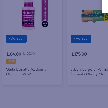
+ Agregar
+ Agregar
L.84.00
L.100.00
L.175.00
-
16 %
Quita Esmalte Madonna
Jabón Corporal Palmo
Original 220 Ml
Naturals Oliva y Aloe 
Avena y Azúcar Moren
- 100g