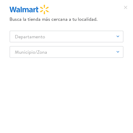
Busca la tienda más cercana a tu localidad.
¿Qué estás buscando?
Departamento
TÉRMINOS MÁS BUSCADOS
Selecciona tu tienda
1
.
dove uv
Municipio/Zona
Juguetes
Juguetes exterior
Trampolines
2
.
herbal essences
Trampolin Athletic Works 4.5 Pies
3
.
ego
4
.
serums corporales dove
5
.
gillette venus
6
.
dove
:
6970390640954
7
.
pañales
Trampolin Athletic Works 4.5 Pies
8
.
aceite
Comentarios
9
.
goodyear