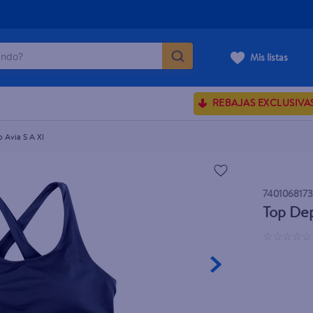
do?
Mis listas
ÁS BUSCADOS
REBAJAS EXCLUSIVA
ve serum
sences
 Avia S A Xl
740106817
rporales dove
Top Dep
enus
☆
☆
☆
☆
☆