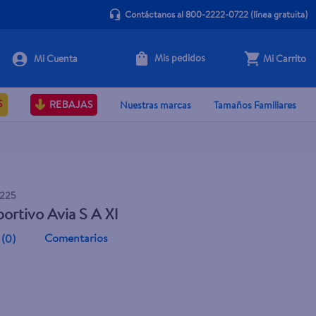
Contáctanos al 800-2222-0722
(línea gratuita)
Mis pedidos
Mi Carrito
Agotado
S
REBAJAS
Nuestras marcas
Tamaños Familiares
3225
ortivo Avia S A Xl
Comentarios
(
0
)