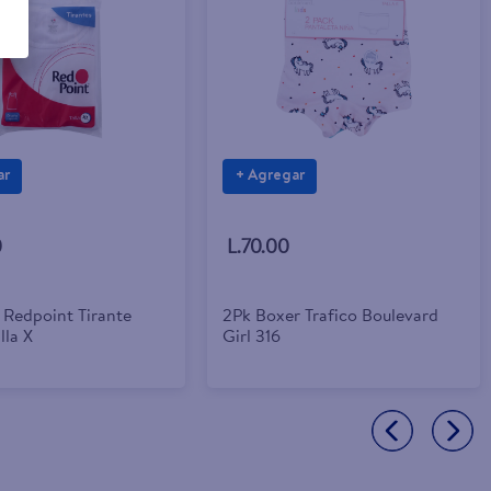
ar
+ Agregar
0
L.70.00
 Redpoint Tirante
2Pk Boxer Trafico Boulevard
lla X
Girl 316