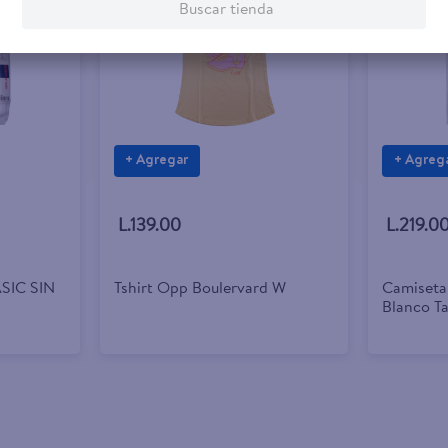
Buscar tienda
+ Agregar
+ Agreg
L.139.00
L.219.0
SIC SIN
Tshirt Opp Boulervard W
Camiseta
Blanco Ta