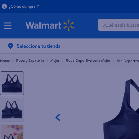
¿Cómo comprar?
¿Qué estás buscan
Top Deportivo Avia S A Xl
TÉRMINOS M
Selecciona tu tienda
1
.
crema do
2
.
herbal es
Ropa y Zapatería
Mujer
Ropa Deportiva para Mujer
Top Deportivo
3
.
dove uv
4
.
ego
5
.
serums co
6
.
gillette v
7
.
dove
8
.
goodyear
9
.
pañales