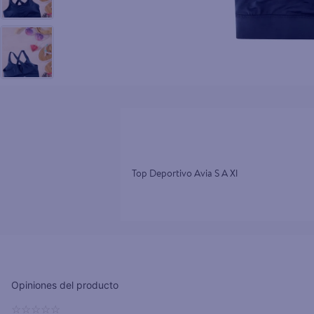
10
.
aceite
Top Deportivo Avia S A Xl
☆
☆
☆
☆
☆