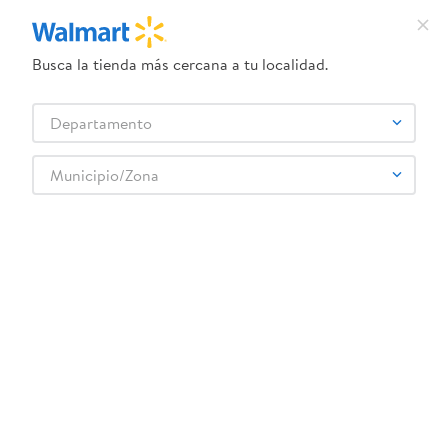
Busca la tienda más cercana a tu localidad.
¿Qué estás buscando?
Departamento
TÉRMINOS MÁS BUSCADOS
Selecciona tu tienda
1
.
dove uv
Municipio/Zona
Abarrotes
Pastas
Salsa para Pasta y Pizza
2
.
herbal essences
Tomates Great Value Trozos Con Ajo - 411 g
3
.
ego
4
.
serums corporales dove
5
.
gillette venus
6
.
dove
:
0078742064925
7
.
pañales
Tomates Great Value Trozos Con Ajo - 411 g
8
.
aceite
Comentarios
9
.
goodyear