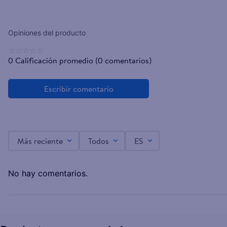
Toallas Húmedas Huggies Cuidado 4 en 1 - 80 Un
☆
☆
☆
☆
☆
L.111.10
0 Calificación promedio
(0 comentarios)
Más reciente
Todos
ES
No hay comentarios.