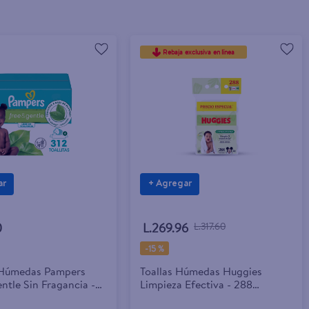
Rebaja exclusiva en línea
ar
+ Agregar
0
L.269.96
L.317.60
-
15 %
s Húmedas Pampers
Toallas Húmedas Huggies
ntle Sin Fragancia -
Limpieza Efectiva - 288
Unidades