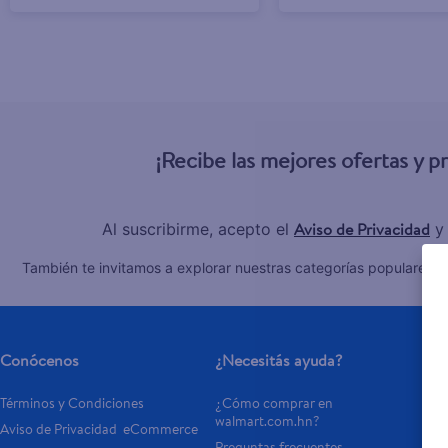
¡Recibe las mejores ofertas y 
Aviso de Privacidad
Al suscribirme, acepto el
y
C
También te invitamos a explorar nuestras categorías populares:
Conócenos
¿Necesitás ayuda?
Se
Términos y Condiciones
¿Cómo comprar en 
Tar
walmart.com.hn?
Aviso de Privacidad  eCommerce 
Otr
Preguntas frecuentes