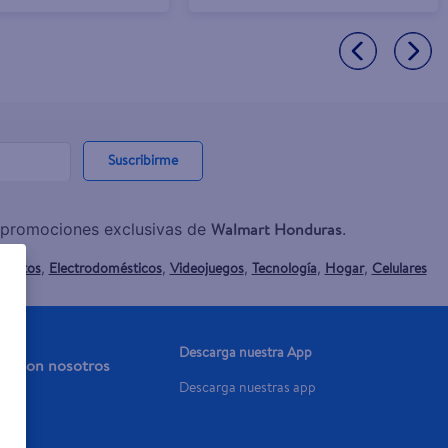
Suscribirme
Walmart Honduras
y promociones exclusivas de
.
mentos
Electrodomésticos
Videojuegos
Tecnología
Hogar
Celulares
,
,
,
,
,
Descarga nuestra App
aja con nosotros
Descarga nuestras app
a Ya