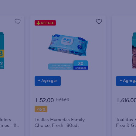
+ Agregar
+ Agreg
L.52.00
L.61.60
L.616.0
-
16 %
dlers
Toallas Humedas Family
Toallita
mes - 112
Choice, Fresh -80uds
Free & Ge
312 Uds