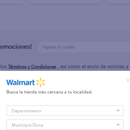
promociones!
Términos y Condiciones
 los
, así como el envío de noticias 
elulares
Línea blanca
Laptops
Colchones
Pantallas
Antigripales
Suple
,
,
,
,
,
,
Samsung
Celulares iPhone
Celulares Xiaomi
Celulares Honor
,
,
,
.
Busca la tienda más cercana a tu localidad.
rvicios
Financiamiento
Trab
Departamento
jeta de regalo
Tarjeta de Crédito
Aplic
Municipio/Zona
os servicios: