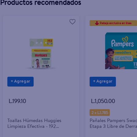
Productos recomendados
Rebaja exclusiva en línea
+ Agregar
+ Agregar
L.199.10
L.1,050.00
2 x L.1.785
Toallas Húmedas Huggies
Pañales Pampers Swad
Limpieza Efectiva - 192
Etapa 3 Libre de Derra
Unidades
Uds