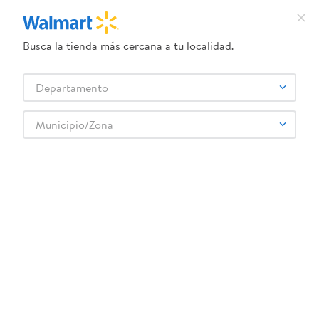
Busca la tienda más cercana a tu localidad.
¿Qué estás buscando?
Departamento
TÉRMINOS MÁS BUSCADOS
Selecciona tu tienda
1
.
crema dove serum
Municipio/Zona
Bebes y Niños
Toallitas Húmedas
2
.
herbal essences
Toalla Humeda Babby Nutrine 80 Ea
3
.
dove uv
4
.
ego
5
.
serums corporales dove
6
.
gillette venus
:
7421002045371
7
.
dove
Toalla Humeda Babby Nutrine 80 Ea
8
.
goodyear
Comentarios
9
.
pañales