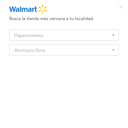
Busca la tienda más cercana a tu localidad.
¿Qué estás buscando?
Departamento
TÉRMINOS MÁS BUSCADOS
Selecciona tu tienda
1
.
dove uv
Municipio/Zona
Higiene y Belleza
Cuidado Íntimo
Toallas íntimas
2
.
herbal essences
Toalla Always Ultr Thin 20u
3
.
ego
4
.
serums corporales dove
5
.
gillette venus
6
.
dove
:
0030772033418
7
.
pañales
Toalla Always Ultr Thin 20u
8
.
aceite
Comentarios
9
.
goodyear