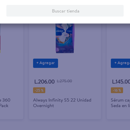
Buscar tienda
+ Agregar
+ Agreg
L.206.00
L.275.00
L.145.0
-
25 %
-
16 %
e 360
Always Infinity S5 22 Unidad
Sérum cap
Pack
Overnight
Seda en l