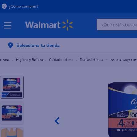
¿Cómo comprar?
¿Qué estás buscan
Toalla Always Ultr Thin 16u
L.133.30
TÉRMINOS M
Selecciona tu tienda
1
.
dove uv
2
.
herbal es
Higiene y Belleza
Cuidado Íntimo
Toallas íntimas
Toalla Always Ult
3
.
ego
4
.
serums co
5
.
gillette v
6
.
dove
7
.
pañales
8
.
aceite
9
.
goodyear