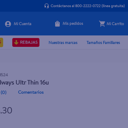
Contáctanos al 800-2222-0722
(línea gratuita)
Mis pedidos
Mi Carrito
+ Agregar
S
REBAJAS
Nuestras marcas
Tamaños Familiares
3524
Always Ultr Thin 16u
Comentarios
(
0
)
3.30