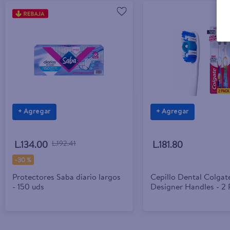
+ Agregar
+ Agregar
L.134.00
L.192.41
L.181.80
-
30 %
Protectores Saba diario largos
Cepillo Dental Colgat
- 150 uds
Designer Handles - 2 