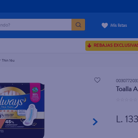
do?
Mis listas
ÁS BUSCADOS
REBAJAS EXCLUSIVA
sences
r Thin 16u
rporales dove
003077203
Toalla 
enus
☆
☆
☆
☆
☆
L. 13