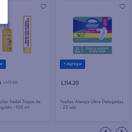
ar
+ Agregar
0
L.172.50
L.114.20
ilar Sedal Toque de
Toallas Always Ultra Delagadas
íquido - 100 ml
- 22 uds