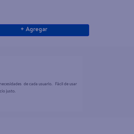
+ Agregar
cesidades  de cada usuario.   Fácil de usar 
io justo.