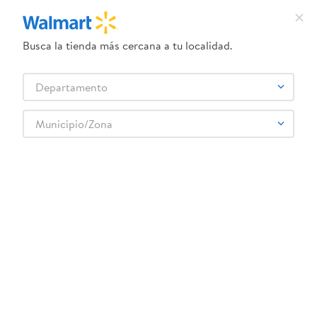
Busca la tienda más cercana a tu localidad.
¿Qué estás buscando?
Departamento
TÉRMINOS MÁS BUSCADOS
Selecciona tu tienda
1
.
crema dove serum
Municipio/Zona
Higiene y Belleza
Cuidado del cabello
Tinte de cabello
2
.
herbal essences
Tinte Koleston Tono Castano Oscur 30 1ea
3
.
dove uv
4
.
ego
5
.
gillette venus
6
.
serums corporales dove
:
3614225108723
7
.
dove
Tinte Koleston Tono Castano Oscur 30 1ea
8
.
pañales
Comentarios
☆
☆
☆
☆
☆
(
0
)
9
.
aceite