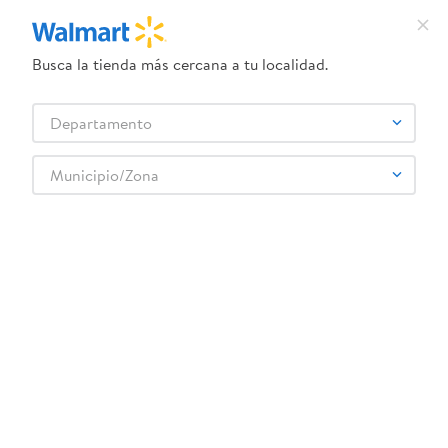
Busca la tienda más cercana a tu localidad.
¿Qué estás buscando?
Departamento
TÉRMINOS MÁS BUSCADOS
Selecciona tu tienda
1
.
crema dove serum
Municipio/Zona
Farmacia
Cuidado Ocular y Ótico
Gotas y lubricantes
2
.
herbal essences
Tevirin Andifar Gotas Oftalmicas 5Ml
3
.
dove uv
4
.
ego
5
.
serums corporales dove
6
.
gillette venus
:
7420001000022
7
.
dove
Tevirin Andifar Gotas Oftalmicas 5Ml
8
.
goodyear
Comentarios
☆
☆
☆
☆
☆
(
0
)
9
.
pañales