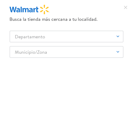
Busca la tienda más cercana a tu localidad.
¿Qué estás buscando?
Departamento
TÉRMINOS MÁS BUSCADOS
Selecciona tu tienda
1
.
dove uv
Municipio/Zona
Artículos para el hogar
Accesorios para mesa
Vajillas
2
.
herbal essences
Tetera De 4 0l
3
.
ego
4
.
serums corporales dove
5
.
gillette venus
6
.
dove
:
5219240529140
7
.
pañales
Tetera De 4 0l
8
.
aceite
Comentarios
9
.
goodyear