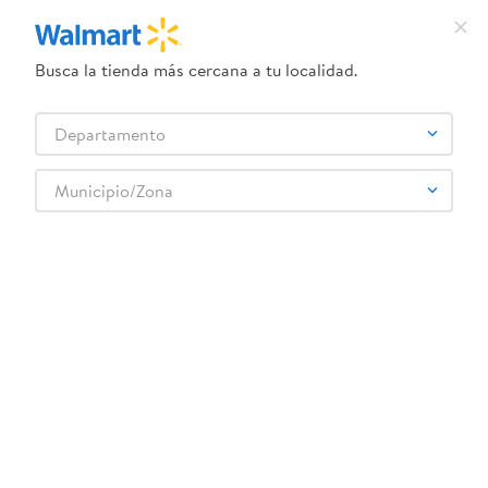
Busca la tienda más cercana a tu localidad.
¿Qué estás buscando?
Departamento
TÉRMINOS MÁS BUSCADOS
Selecciona tu tienda
1
.
crema dove serum
Municipio/Zona
Higiene y Belleza
Cuidado Íntimo
Toallas íntimas
2
.
herbal essences
Toallas Tena Lady sensituve sin alas - 10 Uds
3
.
dove uv
4
.
ego
5
.
gillette venus
6
.
serums corporales dove
:
7501019055355
7
.
dove
Toallas Tena Lady sensituve sin alas - 10 Uds
8
.
pañales
Comentarios
9
.
aceite