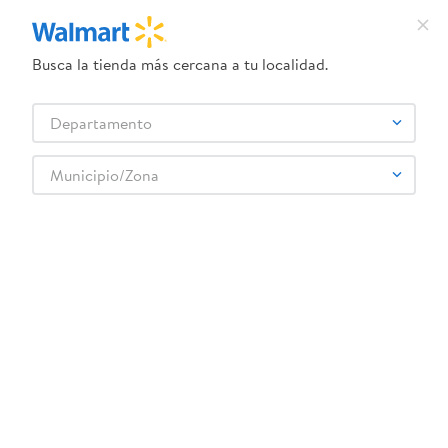
Busca la tienda más cercana a tu localidad.
¿Qué estás buscando?
Departamento
TÉRMINOS MÁS BUSCADOS
Selecciona tu tienda
1
.
crema dove serum
Municipio/Zona
2
.
herbal essences
3
.
dove uv
4
.
ego
5
.
serums corporales dove
6
.
gillette venus
7
.
dove
8
.
goodyear
9
.
pañales