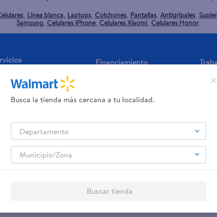
elulares
Línea blanca
Laptops
Colchones
Pantallas
Antigripales
Suple
,
,
,
,
,
,
Samsung
Celulares iPhone
Celulares Xiaomi
Celulares Honor
,
,
,
.
rvicios
Financiamiento
Trab
jeta de regalo
Tarjeta de Crédito
Aplic
os servicios:
Busca la tienda más cercana a tu localidad.
Remesas
agos de servicios
Departamento
Municipio/Zona
Buscar tienda