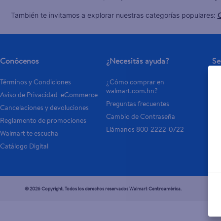
C
También te invitamos a explorar nuestras categorías populares:
Conócenos
¿Necesitás ayuda?
Se
Términos y Condiciones
¿Cómo comprar en 
Tar
walmart.com.hn?
Aviso de Privacidad  eCommerce 
Otr
Preguntas frecuentes
Cancelaciones y devoluciones
- 
Cambio de Contraseña
Reglamento de promociones
- P
Llámanos 800-2222-0722
Walmart te escucha
Catálogo Digital
© 2026 Copyright. Todos los derechos reservados Walmart Centroamérica.