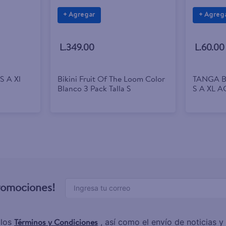
+ Agregar
+ Agreg
L.349.00
L.60.00
 S A Xl
Bikini Fruit Of The Loom Color
TANGA 
Blanco 3 Pack Talla S
S A XL A
promociones!
Términos y Condiciones
 los
, así como el envío de noticias 