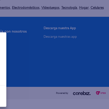
mentos
Electrodomésticos
Videojuegos
Tecnología
Hogar
Celulares
,
,
,
,
,
Descarga nuestra App
aja con nosotros
Descarga nuestras app
a Ya
Powered by