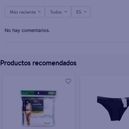
Más reciente
Todos
ES
TANGA BLANCA BOULEVARD S A XL ACU
L.60.00
No hay comentarios.
Productos recomendados