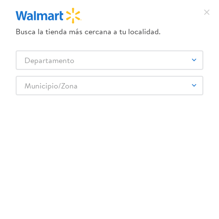
Busca la tienda más cercana a tu localidad.
¿Qué estás buscando?
Departamento
TÉRMINOS MÁS BUSCADOS
Selecciona tu tienda
1
.
crema dove serum
Municipio/Zona
2
.
dove uv
3
.
herbal essences
4
.
ego
5
.
serums corporales dove
6
.
gillette venus
7
.
pañales
8
.
goodyear
9
.
dove