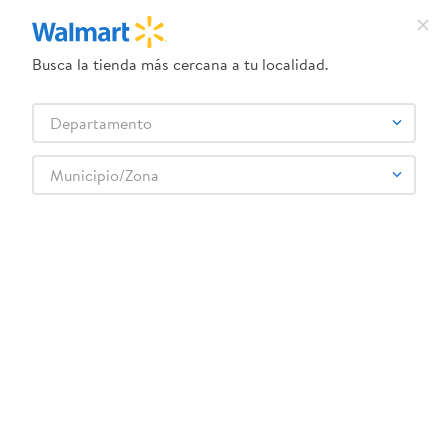
Busca la tienda más cercana a tu localidad.
¿Qué estás buscando?
Departamento
TÉRMINOS MÁS BUSCADOS
Selecciona tu tienda
1
.
crema dove serum
Municipio/Zona
Artículos para el hogar
Accesorios para mesa
Vasos y Copas
2
.
dove uv
Tal Vaso Termico Doble Pared 20onz
3
.
herbal essences
4
.
ego
5
.
serums corporales dove
6
.
gillette venus
:
0196557383137
7
.
pañales
Tal Vaso Termico Doble Pared 20onz
8
.
goodyear
Comentarios
9
.
dove