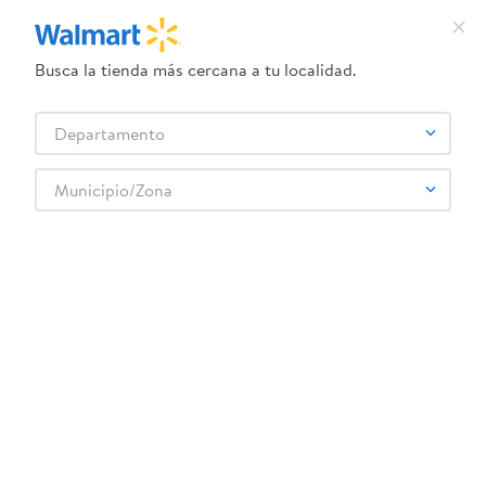
Busca la tienda más cercana a tu localidad.
¿Qué estás buscando?
Departamento
TÉRMINOS MÁS BUSCADOS
Selecciona tu tienda
1
.
herbal essences
Municipio/Zona
2
.
dove uv
surtido-de-munecas-para-ninos-de-princes
3
.
crema dove serum
OOPS!
4
.
ego
5
.
gillette venus
No encontramos ningún resultado para
"
surtido-de-munecas-para-ninos-de-
6
.
serums corporales dove
princes
"
7
.
dove
¿Qué debo hacer?
8
.
pañales
Comprueba los términos ingresados
9
.
desodorante dove