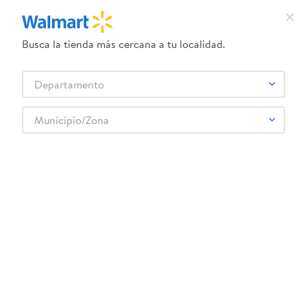
Busca la tienda más cercana a tu localidad.
¿Qué estás buscando?
Departamento
TÉRMINOS MÁS BUSCADOS
Selecciona tu tienda
1
.
crema dove serum
Municipio/Zona
Limpieza
Suavizante
Suavizante Regular
2
.
herbal essences
Suavizante líquido Terso finos detalles - 5 L
3
.
dove uv
4
.
ego
5
.
gillette venus
6
.
serums corporales dove
:
7401001692271
7
.
dove
Suavizante líquido Terso finos detalles - 5 L
8
.
pañales
Comentarios
9
.
aceite