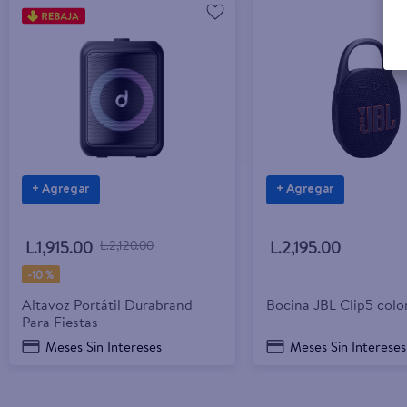
+ Agregar
+ Agregar
L.1,915.00
L.2,120.00
L.2,195.00
-
10 %
Altavoz Portátil Durabrand
Bocina JBL Clip5 colo
Para Fiestas
Meses Sin Intereses
Meses Sin Intereses