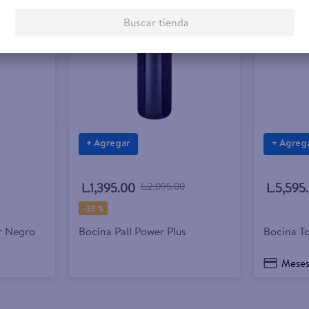
Buscar tienda
+ Agregar
+ Agreg
L.1,395.00
L.2,095.00
L.5,595
-
33 %
r Negro
Bocina Pall Power Plus
Bocina T
Meses