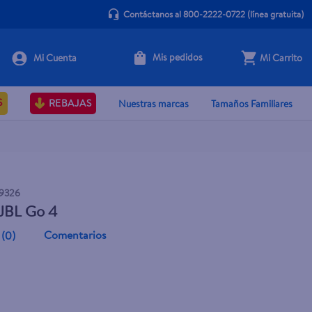
Contáctanos al 800-2222-0722
(línea gratuita)
Mis pedidos
Mi Carrito
Agotado
S
REBAJAS
Nuestras marcas
Tamaños Familiares
9326
 JBL Go 4
Comentarios
(
0
)