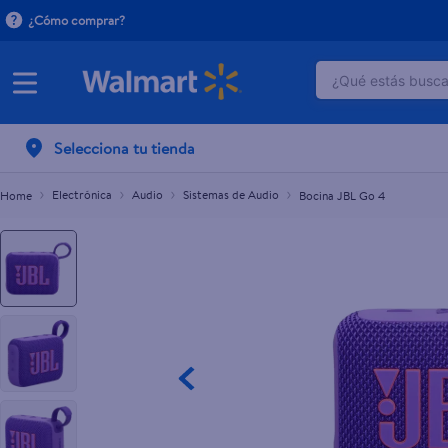
¿Cómo comprar?
¿Qué estás buscan
Bocina JBL Go 4
TÉRMINOS M
Selecciona tu tienda
1
.
crema do
2
.
herbal es
Electrónica
Audio
Sistemas de Audio
Bocina JBL Go 4
3
.
dove uv
4
.
ego
5
.
gillette v
6
.
serums co
7
.
dove
8
.
pañales
9
.
aceite