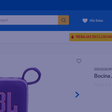
do?
Mis listas
ÁS BUSCADOS
REBAJAS EXCLUSIVA
ve serum
sences
005003639
enus
Bocina
rporales dove
☆
☆
☆
☆
☆