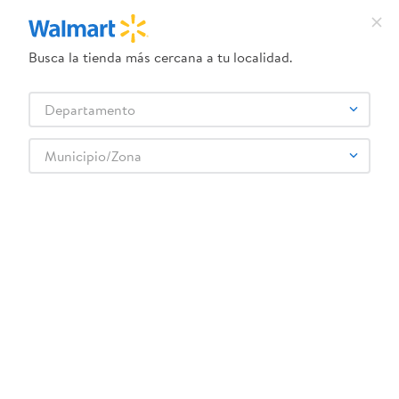
Busca la tienda más cercana a tu localidad.
¿Qué estás buscando?
Departamento
TÉRMINOS MÁS BUSCADOS
Selecciona tu tienda
1
.
herbal essences
Municipio/Zona
Abarrotes
Enlatados y Conservas
Carnes Enlatadas
2
.
dove uv
Spam Hormel jalapeño - 340 g
3
.
crema dove serum
4
.
ego
5
.
gillette venus
6
.
serums corporales dove
:
0037600642057
7
.
dove
Spam Hormel jalapeño - 340 g
8
.
pañales
Comentarios
9
.
desodorante dove