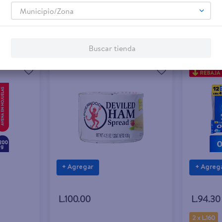
Municipio/Zona
Buscar tienda
+ Agregar
+ Agreg
L.100.00
L.94.30
2 x L.160