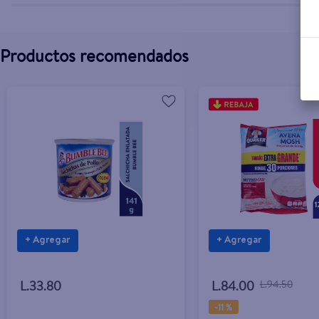
Productos recomendados
+ Agregar
+ Agregar
L.33.80
L.84.00
L.94.50
-
11 %