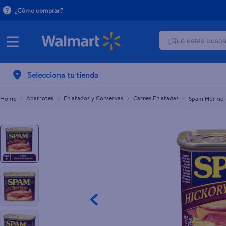
¿Cómo comprar?
¿Qué estás buscan
Spam Hormel Hickory Smoke - 340 g
L.177.00
TÉRMINOS M
Selecciona tu tienda
1
.
dove uv
2
.
herbal es
Abarrotes
Enlatados y Conservas
Carnes Enlatadas
Spam Hormel 
3
.
ego
4
.
serums co
5
.
gillette v
6
.
dove
7
.
pañales
8
.
aceite
9
.
goodyear