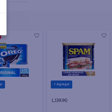
ar
+ Agregar
L.139.90