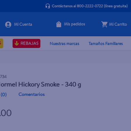
Contáctanos al 800-2222-0722
(línea gratuita)
Mis pedidos
Mi Carrito
+ Agregar
S
REBAJAS
Nuestras marcas
Tamaños Familiares
1734
ormel Hickory Smoke - 340 g
Comentarios
(
0
)
7.00