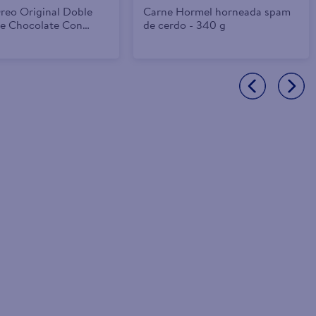
Oreo Original Doble
Carne Hormel horneada spam
De Chocolate Con
de cerdo - 340 g
bor A Vainilla - 432g