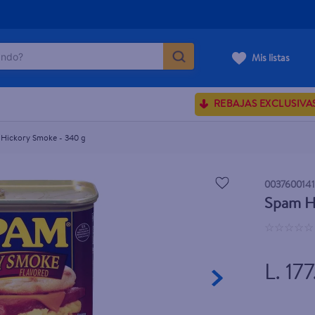
do?
Mis listas
ÁS BUSCADOS
REBAJAS EXCLUSIVA
sences
Hickory Smoke - 340 g
rporales dove
003760014
Spam H
enus
☆
☆
☆
☆
☆
L. 17