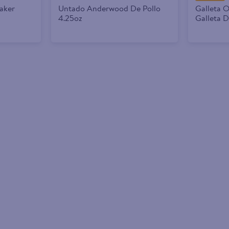
aker
Untado Anderwood De Pollo
Galleta 
4.25oz
Galleta 
Crema Sa