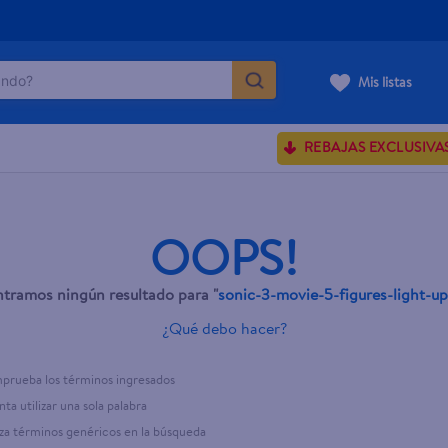
do?
Mis listas
ÁS BUSCADOS
REBAJAS EXCLUSIVA
ve serum
sences
OOPS!
tramos ningún resultado para "
sonic-3-movie-5-figures-light-u
rporales dove
¿Qué debo hacer?
enus
prueba los términos ingresados
nta utilizar una sola palabra
iza términos genéricos en la búsqueda