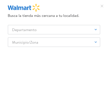
Busca la tienda más cercana a tu localidad.
¿Qué estás buscando?
Departamento
TÉRMINOS MÁS BUSCADOS
Selecciona tu tienda
1
.
crema dove serum
Municipio/Zona
Artículos para el hogar
Papelería
Lapiceros y correctores
2
.
herbal essences
Snoopy 8 Lapices De Grafito Con Disenos
3
.
dove uv
4
.
ego
5
.
gillette venus
6
.
serums corporales dove
:
6923765314769
7
.
dove
Snoopy 8 Lapices De Grafito Con Disenos
8
.
pañales
Comentarios
9
.
aceite